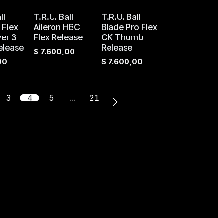
ll
T.R.U. Ball
T.R.U. Ball
 Flex
Aileron HBC
Blade Pro Flex
ver 3
Flex Release
CK Thumb
elease
Release
$
7.600,00
00
$
7.600,00
3
4
5
…
21