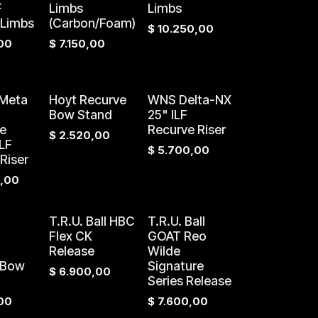
F
Limbs
Limbs
 Limbs
(Carbon/Foam)
$
10.250,00
00
$
7.150,00
Meta
Hoyt Recurve
WNS Delta-NX
Bow Stand
25" ILF
e
Recurve Riser
$
2.520,00
LF
$
5.700,00
Riser
,00
T.R.U. Ball HBC
T.R.U. Ball
Flex CK
GOAT Reo
Release
Wilde
 Bow
Signature
$
6.900,00
Series Release
00
$
7.600,00