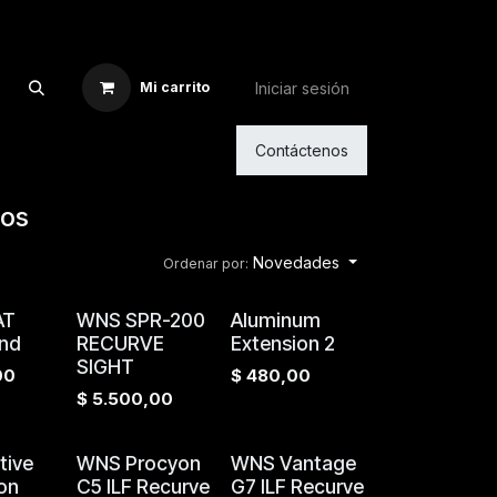
Iniciar sesión
Mi carrito
Contáctenos
tos
Novedades
Ordenar por:
AT
WNS SPR-200
Aluminum
nd
RECURVE
Extension 2
SIGHT
00
$
480,00
$
5.500,00
ive
WNS Procyon
WNS Vantage
on
C5 ILF Recurve
G7 ILF Recurve