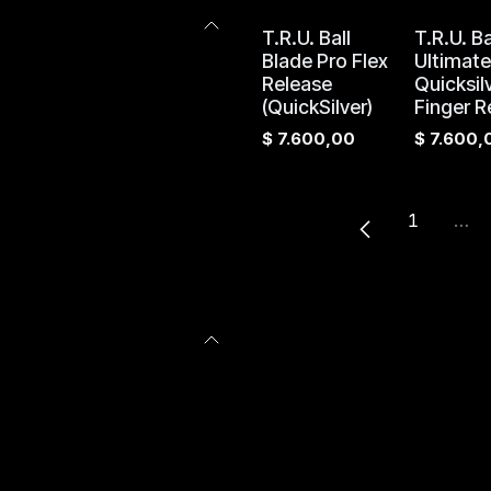
T.R.U. Ball
T.R.U. Ba
Blade Pro Flex
Ultimate
Release
Quicksil
(QuickSilver)
Finger R
$
7.600,00
$
7.600,
1
…