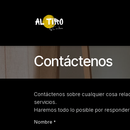
Ir al contenido
Inicio
Tienda
YETI
Contáctenos
Inicio
Contáctenos
Contáctenos sobre cualquier cosa rel
servicios.
Haremos todo lo posible por responderl
Nombre
*