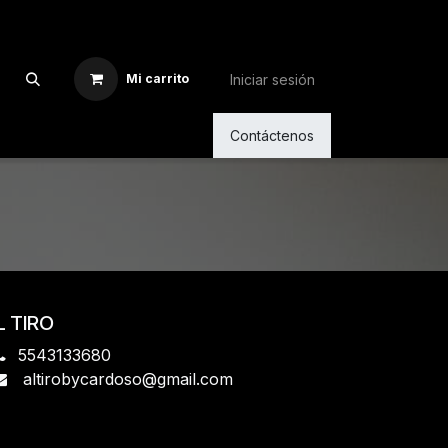
Iniciar sesión
Mi carrito
Contáctenos
L TIRO
5543133680
altirobycardoso@gmail.com