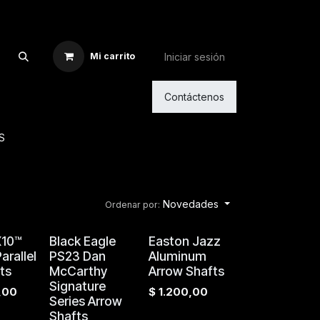
Iniciar sesión
Mi carrito
Contáctenos
S
Novedades
Ordenar por:
X10™
Black Eagle
Easton Jazz
rallel
PS23 Dan
Aluminum
ts
McCarthy
Arrow Shafts
Signature
,00
$
1.200,00
Series Arrow
Shafts