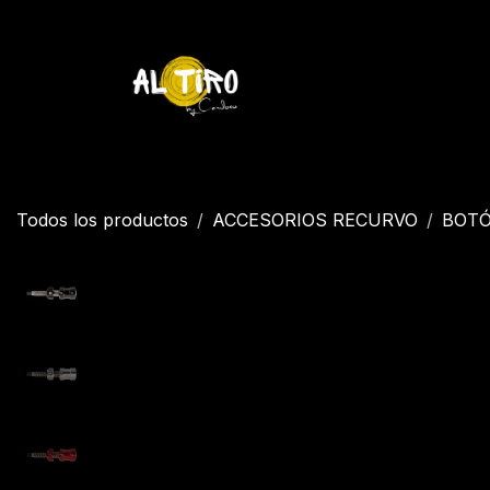
Ir al contenido
Inicio
Tienda
YETI
Contáctenos
Inicio
Todos los productos
ACCESORIOS RECURVO
BOT