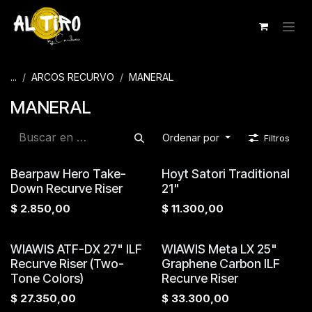
Ir al contenido
...
ARCOS RECURVO
MANERAL
MANERAL
Ordenar por
Filtros
Bearpaw Hero Take-
Hoyt Satori Traditional
Down Recurve Riser
21"
$
2.850,00
$
11.300,00
WIAWIS ATF-DX 27" ILF
WIAWIS Meta LX 25"
Recurve Riser (Two-
Graphene Carbon ILF
Tone Colors)
Recurve Riser
$
27.350,00
$
33.300,00