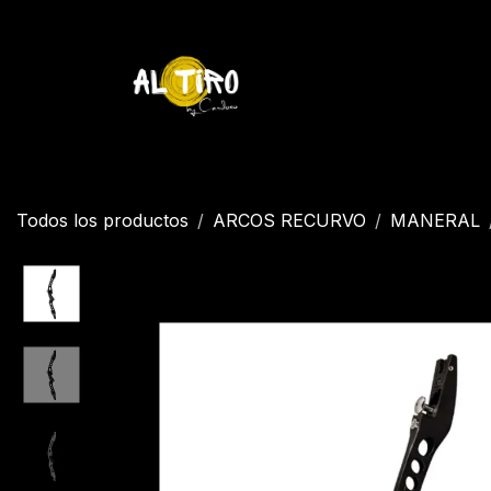
Ir al contenido
Inicio
Tienda
YETI
Contáctenos
Inicio
Todos los productos
ARCOS RECURVO
MANERAL