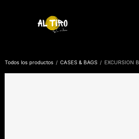
Ir al contenido
Inicio
Tienda
YETI
Contáctenos
Inicio
Todos los productos
CASES & BAGS
EXCURSION B