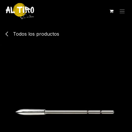
Ir al contenido
Todos los productos